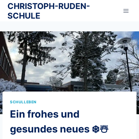
Zum
CHRISTOPH-RUDEN-
Inhalt
SCHULE
springen
SCHULLEBEN
Ein frohes und
gesundes neues ❄️☃️