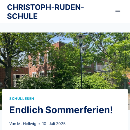
Zum
CHRISTOPH-RUDEN-
Inhalt
SCHULE
springen
SCHULLEBEN
Endlich Sommerferien!
Von
M. Hellwig
10. Juli 2025