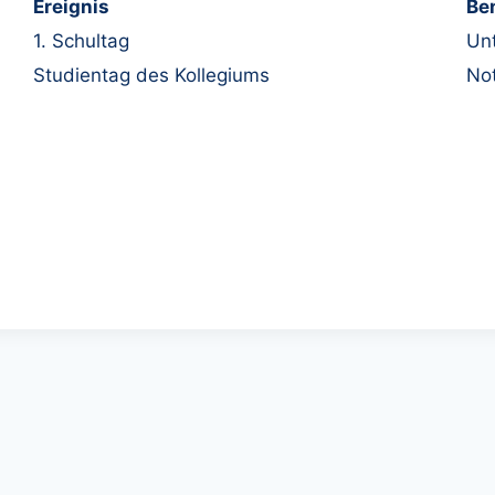
Ereignis
Be
1. Schultag
Unt
Studientag des Kollegiums
Not