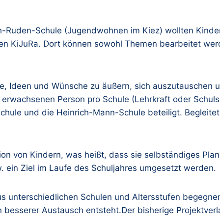
ph-Ruden-Schule (Jugendwohnen im Kiez) wollten Kinder
 den KiJuRa. Dort können sowohl Themen bearbeitet werd
me, Ideen und Wünsche zu äußern, sich auszutauschen u
r erwachsenen Person pro Schule (Lehrkraft oder Schulsoz
hule und die Heinrich-Mann-Schule beteiligt. Begleitet
ation von Kindern, was heißt, dass sie selbständiges Pl
. ein Ziel im Laufe des Schuljahres umgesetzt werden.
aus unterschiedlichen Schulen und Altersstufen begegne
besserer Austausch entsteht.Der bisherige Projektverlau