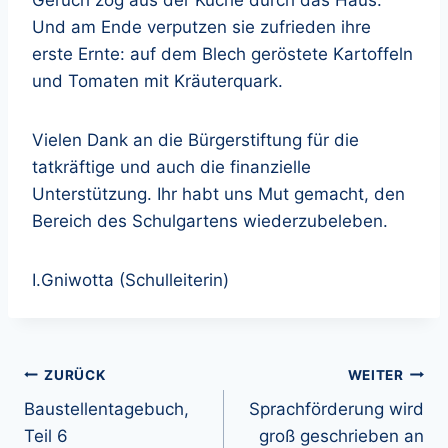
Geruch zog aus der Küche durch das Haus.
Und am Ende verputzen sie zufrieden ihre
erste Ernte: auf dem Blech geröstete Kartoffeln
und Tomaten mit Kräuterquark.
Vielen Dank an die Bürgerstiftung für die
tatkräftige und auch die finanzielle
Unterstützung. Ihr habt uns Mut gemacht, den
Bereich des Schulgartens wiederzubeleben.
I.Gniwotta (Schulleiterin)
Beitragsnavigation
ZURÜCK
WEITER
Baustellentagebuch,
Sprachförderung wird
Teil 6
groß geschrieben an